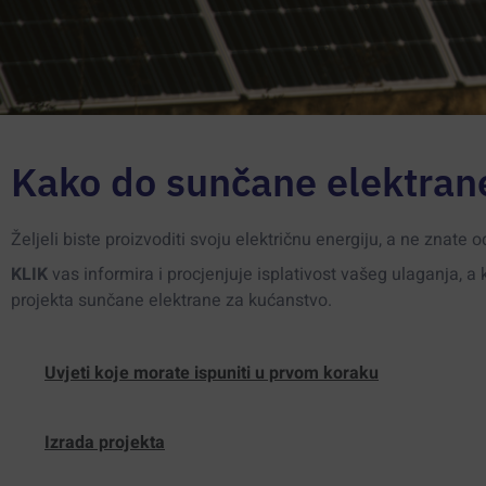
Kako do sunčane elektran
Željeli biste proizvoditi svoju električnu energiju, a ne znate o
KLIK
vas informira i procjenjuje isplativost vašeg ulaganja, 
projekta sunčane elektrane za kućanstvo.
Uvjeti koje morate ispuniti u prvom koraku
Izrada projekta