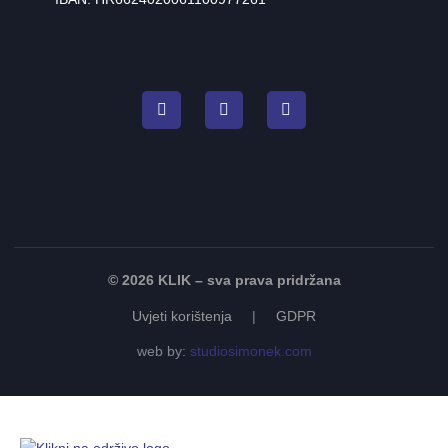
© 2026 KLIK – sva prava pridržana
Uvjeti korištenja
|
GDPR
web by:
studiosimonek.com