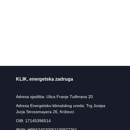
KLIK, energetska zadruga
Adresa sjedišta: Ulica Franje Tuđmana 20
Adresa Energetsko-klimatskog ureda: Trg Josipa
Jurja Strossmayera 26, Križevci
OIB: 17145396514
IBAN: HR6624020061100977261