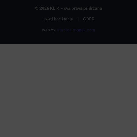
© 2026 KLIK – sva prava pridržana
Uvjeti korištenja
|
GDPR
web by:
studiosimonek.com