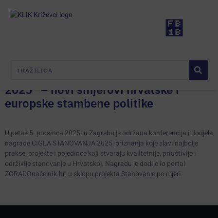
Day:
December 8, 2025
KLIK na konferenciji “Cigla stanovanja
2025” – novi smjerovi hrvatske i
europske stambene politike
U petak 5. prosinca 2025. u Zagrebu je održana konferencija i dodjela
nagrade CIGLA STANOVANJA 2025, priznanja koje slavi najbolje
prakse, projekte i pojedince koji stvaraju kvalitetnije, priuštivije i
održivije stanovanje u Hrvatskoj. Nagradu je dodijelio portal
ZGRADOnačelnik.hr, u sklopu projekta Stanovanje po mjeri.