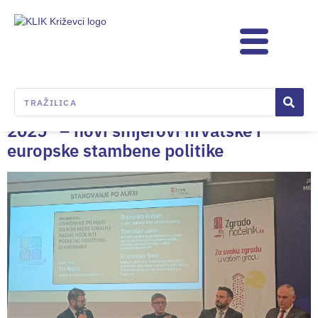
Category:
Uncategorized
KLIK na konferenciji “Cigla stanovanja
2025” – novi smjerovi hrvatske i
europske stambene politike