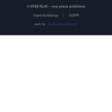
© 2026 KLIK – sva prava pridržana
Uvjeti korištenja
|
GDPR
web by:
studiosimonek.com