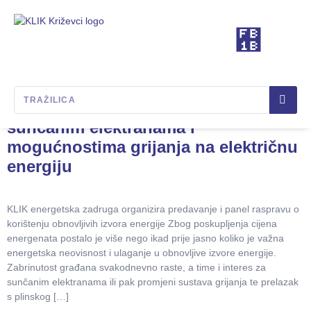
Tag:
Kino Križevci
Predavanje i panel rasprava o
sunčanim elektranama i
mogućnostima grijanja na električnu
energiju
KLIK energetska zadruga organizira predavanje i panel raspravu o
korištenju obnovljivih izvora energije Zbog poskupljenja cijena
energenata postalo je više nego ikad prije jasno koliko je važna
energetska neovisnost i ulaganje u obnovljive izvore energije.
Zabrinutost građana svakodnevno raste, a time i interes za
sunčanim elektranama ili pak promjeni sustava grijanja te prelazak
s plinskog […]