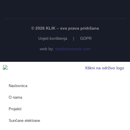
© 2026 KLIK – sva prava pridržana
Uvjeti korištenja
|
GDPR
web by:
studiosimonek.com
Naslovnica
O nama
Projekti
Sunčane elektrane