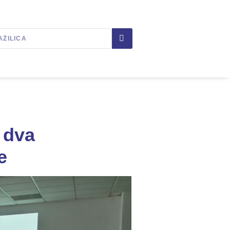
 dva
e