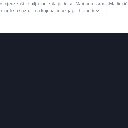
jere zaštite bilja“ održala je dr. sc. Marijana Ivanek-Martinči
mogli su saznati na koji način uzgajati hranu bez […]