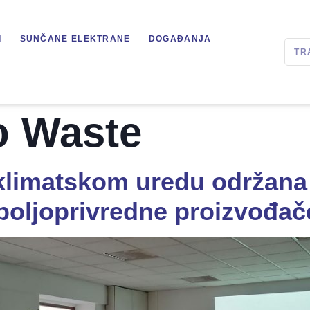
I
SUNČANE ELEKTRANE
DOGAĐANJA
o Waste
klimatskom uredu održana
poljoprivredne proizvođač