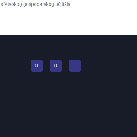
ć s Visokog gospodarskog učilišta