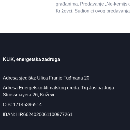
građanima. Predavanje „Ne-kemijske m
Križevci. Sudionici ovog predavanja 
KLIK, energetska zadruga
Adresa sjedišta: Ulica Franje Tuđmana 20
Adresa Energetsko-klimatskog ureda: Trg Josipa Jurja
Strossmayera 26, Križevci
OIB: 17145396514
IBAN: HR6624020061100977261