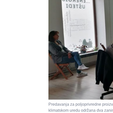
Predavanja za poljoprivredne proiz
klimatskom uredu održana dva zanim