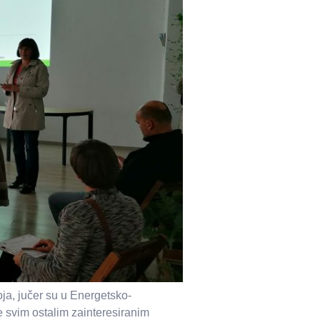
a, jučer su u Energetsko-
 svim ostalim zainteresiranim