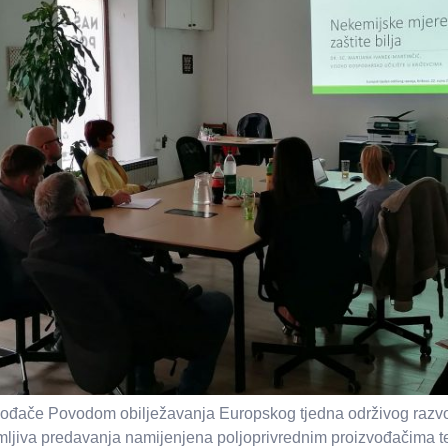
vođače Povodom obilježavanja Europskog tjedna održivog razvoj
ljiva predavanja namijenjena poljoprivrednim proizvođačima te